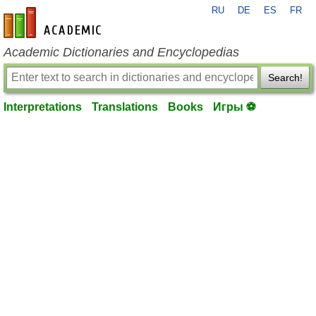
RU
DE
ES
FR
en-academic.com
Academic Dictionaries and Encyclopedias
Search!
Interpretations
Translations
Books
Игры ⚽