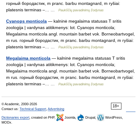
горный бородастик, m pranc. barbu montagnard, m ryšiai:
platesnis terminas –… …
Paukščių pavadinimų žodynas
Cyanops monticola
— kalninė megalaima statusas T sritis
zoologija | vardynas atitikmenys: lot. Cyanops monticola;
Megalaima monticola angl. mountain barbet vok. Borneobartvogel,
m rus. горный бородастик, m pranc. barbu montagnard, m ryšiai:
platesnis terminas –… …
Paukščių pavadinimų žodynas
Megalaima monticola
— kalninė megalaima statusas T sritis
zoologija | vardynas atitikmenys: lot. Cyanops monticola;
Megalaima monticola angl. mountain barbet vok. Borneobartvogel,
m rus. горный бородастик, m pranc. barbu montagnard, m ryšiai:
platesnis terminas –… …
Paukščių pavadinimų žodynas
© Academic, 2000-2026
18+
Contact us:
Technical Support
,
Advertising
Dictionaries export
, created on PHP,
Joomla,
Drupal,
WordPress,
MODx.