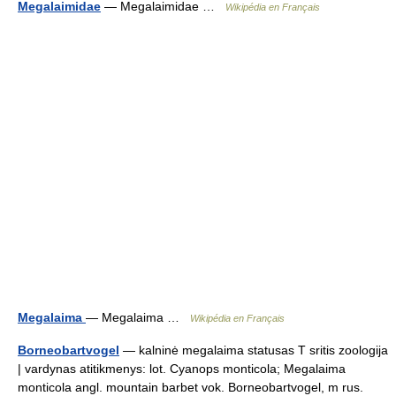
Megalaimidae
— Megalaimidae …
Wikipédia en Français
Megalaima
— Megalaima …
Wikipédia en Français
Borneobartvogel
— kalninė megalaima statusas T sritis zoologija
| vardynas atitikmenys: lot. Cyanops monticola; Megalaima
monticola angl. mountain barbet vok. Borneobartvogel, m rus.