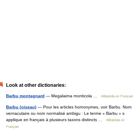
Look at other dictionaries:
Barbu montagnard
— Megalaima monticola …
Wikipédia en Français
Barbu (oiseau)
— Pour les articles homonymes, voir Barbu. Nom
vernaculaire ou nom normalisé ambigu : Le terme « Barbu » s
applique en français à plusieurs taxons distincts …
Wikipédia en
Français