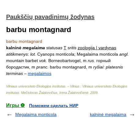
Paukščių pavadinimų žodynas
barbu montagnard
barbu montagnard
kalninė
megalaima
statusas
T
sritis
zoologija | vardynas
atitikmenys
:
lot.
Cyanops monticola; Megalaima monticola
angl.
mountain barbet
vok.
Borneobartvogel, m
rus.
горный
бородастик, m
pranc.
barbu montagnard, m
ryšiai
:
platesnis
terminas
–
megalaimos
Vilniaus universiteto Ekologijos institutas. – Vilnius : Vilniaus universiteto Ekologijos
institutas
.
Mečislovas Žalakevičius, Irena Žalakevičienė
.
2009
.
Игры ⚽
Поможем сделать НИР
Megalaima monticola
kalninė megalaima